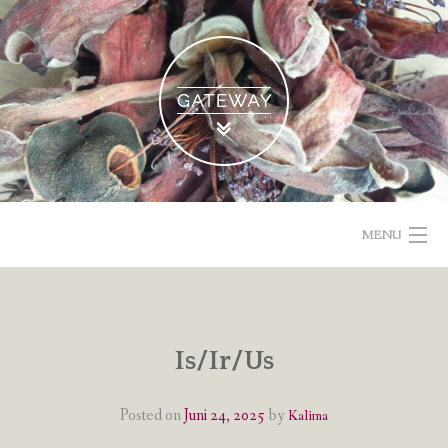
Skip
to
content
MENU
POETISCHE TEXTE & BILDER
IMPRESSUM & DATENSCHUTZ
Is/Ir/Us
VOM GEBLOGDEN
Posted on
Juni 24, 2025
by
Kalima