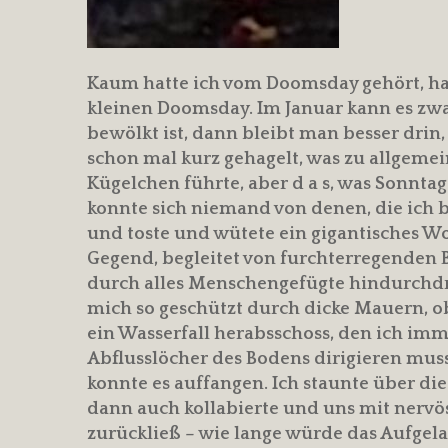
Kaum hatte ich vom Doomsday gehört, hat
kleinen Doomsday. Im Januar kann es zwa
bewölkt ist, dann bleibt man besser drin
schon mal kurz gehagelt, was zu allgem
Kügelchen führte, aber d a s, was Sonnta
konnte sich niemand von denen, die ich 
und toste und wütete ein gigantisches 
Gegend, begleitet von furchterregenden 
durch alles Menschengefügte hindurchdran
mich so geschützt durch dicke Mauern, o
ein Wasserfall herabsschoss, den ich im
Abflusslöcher des Bodens dirigieren muss
konnte es auffangen. Ich staunte über die
dann auch kollabierte und uns mit nervö
zurückließ – wie lange würde das Aufge