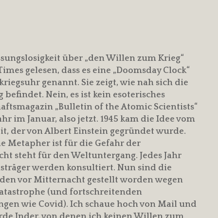
ssungslosigkeit über „den Willen zum Krieg“
 Times gelesen, dass es eine „Doomsday Clock“
iegsuhr genannt. Sie zeigt, wie nah sich die
findet. Nein, es ist kein esoterisches
ftsmagazin „Bulletin of the Atomic Scientists“
r im Januar, also jetzt. 1945 kam die Idee vom
t, der von Albert Einstein gegründet wurde.
ne Metapher ist für die Gefahr der
ht steht für den Weltuntergang. Jedes Jahr
isträger werden konsultiert. Nun sind die
nden vor Mitternacht gestellt worden wegen
atastrophe (und fortschreitenden
gen wie Covid). Ich schaue hoch von Mail und
arde Inder, von denen ich keinen Willen zum