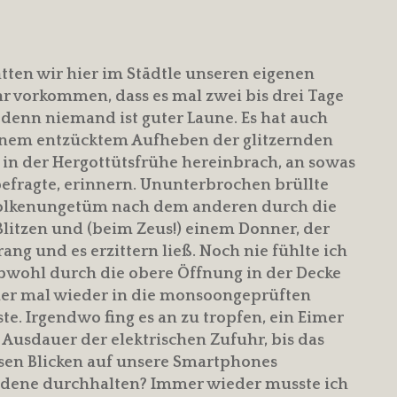
ten wir hier im Städtle unseren eigenen
r vorkommen, dass es mal zwei bis drei Tage
, denn niemand ist guter Laune. Es hat auch
einem entzücktem Aufheben der glitzernden
g in der Hergottütsfrühe hereinbrach, an sowas
befragte, erinnern. Ununterbrochen brüllte
Wolkenungetüm nach dem anderen durch die
Blitzen und (beim Zeus!) einem Donner, der
g und es erzittern ließ. Noch nie fühlte ich
bwohl durch die obere Öffnung in der Decke
mer mal wieder in die monsoongeprüften
te. Irgendwo fing es an zu tropfen, ein Eimer
 Ausdauer der elektrischen Zufuhr, bis das
sen Blicken auf unsere Smartphones
ladene durchhalten? Immer wieder musste ich