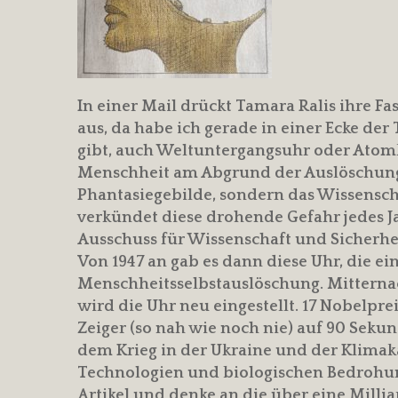
In einer Mail drückt Tamara Ralis ihre Fa
aus, da habe ich gerade in einer Ecke der
gibt, auch Weltuntergangsuhr oder Atomkr
Menschheit am Abgrund der Auslöschung be
Phantasiegebilde, sondern das Wissenscha
verkündet diese drohende Gefahr jedes Jah
Ausschuss für Wissenschaft und Sicherhei
Von 1947 an gab es dann diese Uhr, die ei
Menschheitsselbstauslöschung. Mitternac
wird die Uhr neu eingestellt. 17 Nobelpre
Zeiger (so nah wie noch nie) auf 90 Seku
dem Krieg in der Ukraine und der Klimak
Technologien und biologischen Bedrohun
Artikel und denke an die über eine Milli