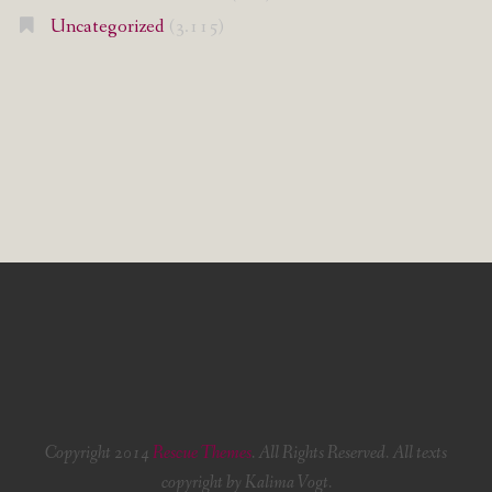
Uncategorized
(3.115)
Copyright 2014
Rescue Themes
. All Rights Reserved. All texts
copyright by Kalima Vogt.