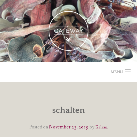
Skip
to
content
MENU
POETISCHE TEXTE & BILDER
IMPRESSUM & DATENSCHUTZ
schalten
VOM GEBLOGDEN
Posted on
November 23, 2019
by
Kalima