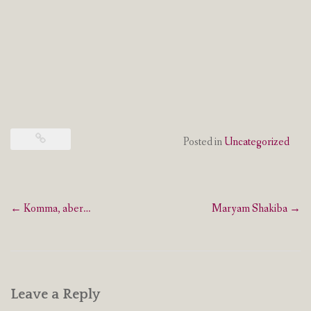
Posted in
Uncategorized
Post
←
Komma, aber…
Maryam Shakiba
→
navigation
Leave a Reply