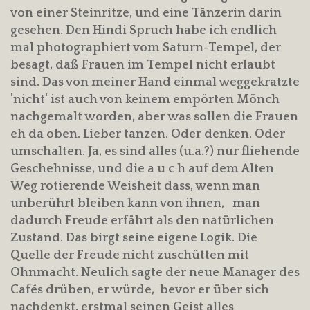
von einer Steinritze, und eine Tänzerin darin
gesehen. Den Hindi Spruch habe ich endlich
mal photographiert vom Saturn-Tempel, der
besagt, daß Frauen im Tempel nicht erlaubt
sind. Das von meiner Hand einmal weggekratzte
’nicht‘ ist auch von keinem empörten Mönch
nachgemalt worden, aber was sollen die Frauen
eh da oben. Lieber tanzen. Oder denken. Oder
umschalten. Ja, es sind alles (u.a.?) nur fliehende
Geschehnisse, und die a u c h auf dem Alten
Weg rotierende Weisheit dass, wenn man
unberührt bleiben kann von ihnen, man
dadurch Freude erfährt als den natürlichen
Zustand. Das birgt seine eigene Logik. Die
Quelle der Freude nicht zuschütten mit
Ohnmacht. Neulich sagte der neue Manager des
Cafés drüben, er würde, bevor er über sich
nachdenkt, erstmal seinen Geist alles