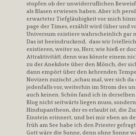
stopfen ob der unwiderruflichen Beweisf
als Blasen erwiesen haben. Aber ich persö
erwarteter Tiefgläubigkeit vor mich hinn
page der Times, erzählt wird (über und v
Universum existiere wahrscheinlich gar n
Das ist beeindruckend, dass wir (viellei
existieren, weiter so, Herr, wie hieß er d
Attraktivität!, denn was könnte einem nich
zu der Anekdote über den Mönch, der sich
dann empört über den kehrenden Tempeld
Novizen zuzischt „schau mal, wer sich da e
jedenfalls vor, weiterhin im Strom des uni
auch keinen. Schön fand ich in derselben
Blog nicht seitwärts liegen muss, sondern
Hindupantheon, der es erlaubt ist, die 
Einstein erinnert, und bei mir eben an de
früh am See habe ich den Priester gefragt,
Gott wäre die Sonne, denn ohne Sonne wär