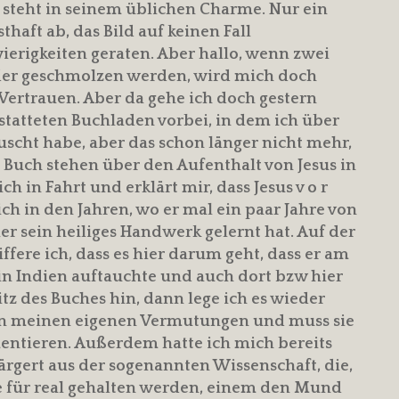
steht in seinem üblichen Charme. Nur ein
haft ab, das Bild auf keinen Fall
ierigkeiten geraten. Aber hallo, wenn zwei
er geschmolzen werden, wird mich doch
 Vertrauen. Aber da gehe ich doch gestern
tatteten Buchladen vorbei, in dem ich über
uscht habe, aber das schon länger nicht mehr,
 Buch stehen über den Aufenthalt von Jesus in
 in Fahrt und erklärt mir, dass Jesus v o r
ch in den Jahren, wo er mal ein paar Jahre von
er sein heiliges Handwerk gelernt hat. Auf der
ffere ich, dass es hier darum geht, dass er am
n in Indien auftauchte und auch dort bzw hier
tz des Buches hin, dann lege ich es wieder
 an meinen eigenen Vermutungen und muss sie
ntieren. Außerdem hatte ich mich bereits
rgert aus der sogenannten Wissenschaft, die,
 für real gehalten werden, einem den Mund