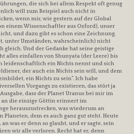
ührungen, die sich bei allem Respekt oft genug
nlich will zum Beispiel auch nicht in
icken, wenn mir, wie gestern auf der Global
on einem Wissenschaftler aus Oxford), unser
icht, und dazu gibt es schon eine Zeichnung.
cht, unter Umständen, wahrscheinlich) nicht
och gleich. Und der Gedanke hat seine geistige
t alles einfallen von Shunyata (der Leere) bis
 leidenschaftlich ein Nichts nennt und sich
iener, der auch ein Nichts sein will, und dem
inbildet, ein Nichts zu sein“. Ich habe
versellen Vorgangs zu existieren, das stört ja
 Ausgabe, dass der Planet Uranus bei mir im
 an die einzige Göttin erinnert im
Zunge herauszustrecken, was wiederum an
n Planeten, dem es auch ganz gut steht. Heute
 an was er denn so glaubt, und er sagte, sein
en wir alle verloren. Recht hat er, denn