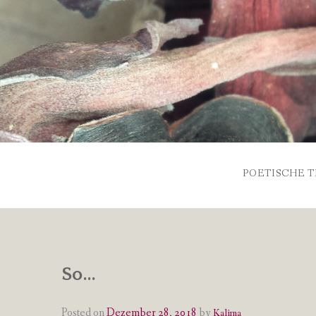
Skip
to
content
POETISCHE T
So…
Posted on
Dezember 28, 2018
by
Kalima