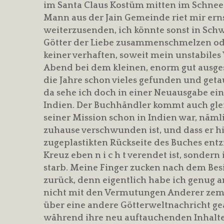
im Santa Claus Kostüm mitten im Schnee 
Mann aus der Jain Gemeinde riet mir ernst
weiterzusenden, ich könnte sonst in Schw
Götter der Liebe zusammenschmelzen od
keiner verhaften, soweit mein unstabiles
Abend bei dem kleinen, enorm gut ausges
die Jahre schon vieles gefunden und geta
da sehe ich doch in einer Neuausgabe ein
Indien. Der Buchhändler kommt auch gleich
seiner Mission schon in Indien war, nämli
zuhause verschwunden ist, und dass er hi
zugeplastikten Rückseite des Buches entzi
Kreuz eben n i c h t verendet ist, sonder
starb. Meine Finger zucken nach dem Besi
zurück, denn eigentlich habe ich genug
nicht mit den Vermutungen Anderer zeme
über eine andere Götterweltnachricht geä
während ihre neu auftauchenden Inhalte