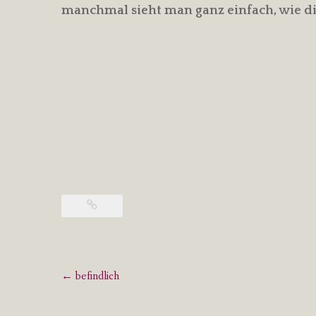
manchmal sieht man ganz einfach, wie 
Post
←
befindlich
navigation