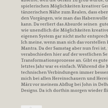
abseilte, weil die Gefahr zu groß wurde, 
spielerischen Möglichkeiten kreativer G
tänzerischen Nähe zum Realen, dass eben 
den Vorgängen, wie man das Habenwoll
kann. Da verliert das Absurde seinen gut
wie unendlich die Möglichkeiten kreativ
eigenen System gar nicht mehr entsprech
Ich meine, wenn man sich das vorstellen k
Mantra. Da der Samstag aber nun frei is
verabschieden hier auf der westlichen Se
Transformationsprozesse an. Gibt es gute
letztes Jahr war es einfach. Während di
technischen Verbindungen immer besser. 
mich bei allen Hereinschauern und Herei
März vor meinem Abflug bei John in Delhi 
Designs. Da ich dorthin morgen wieder flie