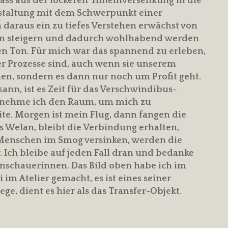
dass aus der lockeren Hineinversenkung in die
estaltung mit dem Schwerpunkt einer
daraus ein zu tiefes Verstehen erwächst von
en steigern und dadurch wohlhabend werden
en Ton. Für mich war das spannend zu erleben,
er Prozesse sind, auch wenn sie unserem
en, sondern es dann nur noch um Profit geht.
ann, ist es Zeit für das Verschwindibus-
t, nehme ich den Raum, um mich zu
ite. Morgen ist mein Flug, dann fangen die
s Welan, bleibt die Verbindung erhalten,
e Menschen im Smog versinken, werden die
Ich bleibe auf jeden Fall dran und bedanke
nschauerinnen. Das Bild oben habe ich im
im Atelier gemacht, es ist eines seiner
ge, dient es hier als das Transfer-Objekt.