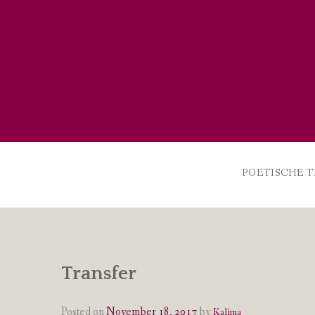
Skip
to
content
POETISCHE T
Transfer
Posted on
November 18, 2017
by
Kalima