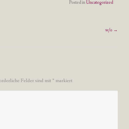
Posted in
Uncategorized
w/o
→
orderliche Felder sind mit
*
markiert