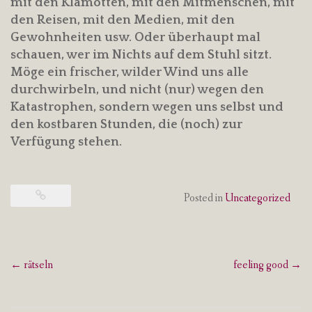
mit den Klamotten, mit den Mitmenschen, mit
den Reisen, mit den Medien, mit den
Gewohnheiten usw. Oder überhaupt mal
schauen, wer im Nichts auf dem Stuhl sitzt.
Möge ein frischer, wilder Wind uns alle
durchwirbeln, und nicht (nur) wegen den
Katastrophen, sondern wegen uns selbst und
den kostbaren Stunden, die (noch) zur
Verfügung stehen.
Posted in
Uncategorized
Post
←
rätseln
feeling good
→
navigation