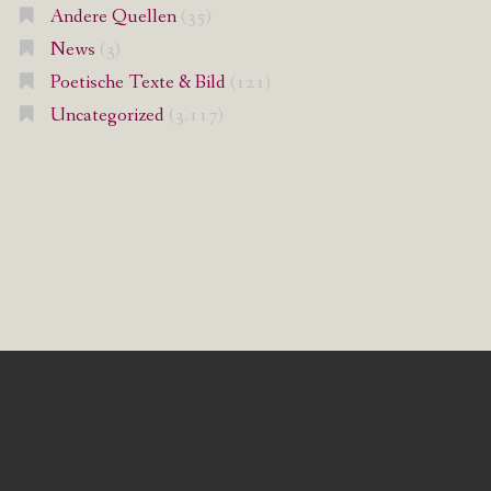
Andere Quellen
(35)
News
(3)
Poetische Texte & Bild
(121)
Uncategorized
(3.117)