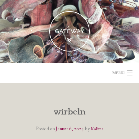
Skip
to
content
MENU
POETISCHE TEXTE & BILDER
IMPRESSUM & DATENSCHUTZ
wirbeln
VOM GEBLOGDEN
Posted on
Januar 6, 2024
by
Kalima