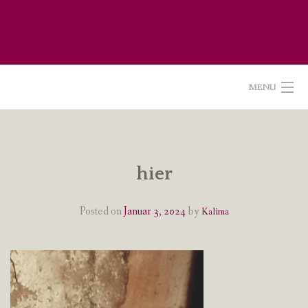
Skip
to
content
MENU
POETISCHE TEXTE & BILDER
IMPRESSUM & DATENSCHUTZ
hier
VOM GEBLOGDEN
Posted on
Januar 3, 2024
by
Kalima