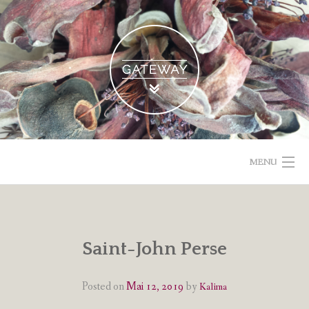
Skip
to
content
MENU
POETISCHE TEXTE & BILDER
IMPRESSUM & DATENSCHUTZ
Saint-John Perse
VOM GEBLOGDEN
Posted on
Mai 12, 2019
by
Kalima