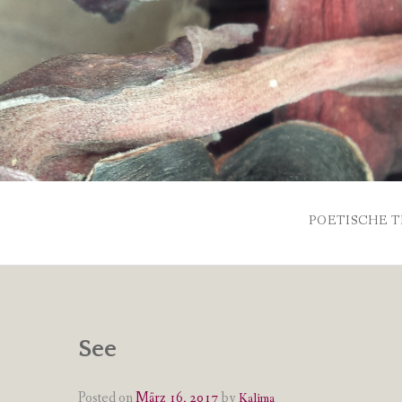
Skip
to
content
POETISCHE T
See
Posted on
März 16, 2017
by
Kalima