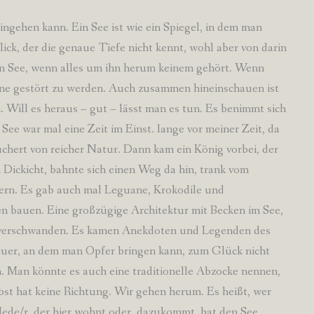
ingehen kann. Ein See ist wie ein Spiegel, in dem man
ck, der die genaue Tiefe nicht kennt, wohl aber von darin
ein See, wenn alles um ihn herum keinem gehört. Wenn
ne gestört zu werden. Auch zusammen hineinschauen ist
. Will es heraus – gut – lässt man es tun. Es benimmt sich
See war mal eine Zeit im Einst. lange vor meiner Zeit, da
chert von reicher Natur. Dann kam ein König vorbei, der
m Dickicht, bahnte sich einen Weg da hin, trank vom
ßern. Es gab auch mal Leguane, Krokodile und
n bauen. Eine großzügige Architektur mit Becken im See,
ge verschwanden. Es kamen Anekdoten und Legenden des
Feuer, an dem man Opfer bringen kann, zum Glück nicht
 Man könnte es auch eine traditionelle Abzocke nennen,
lbst hat keine Richtung. Wir gehen herum. Es heißt, wer
Jede/r, der hier wohnt oder dazukommt, hat den See