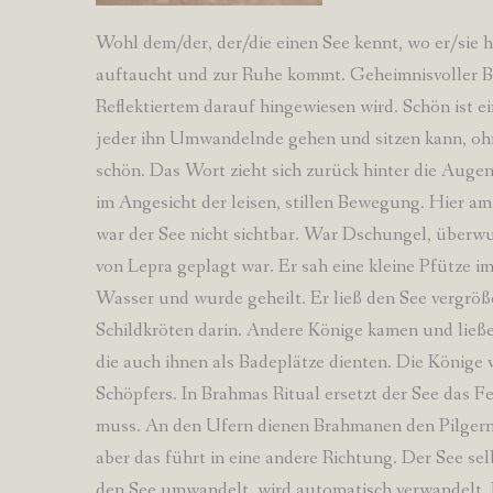
Wohl dem/der, der/die einen See kennt, wo er/sie h
auftaucht und zur Ruhe kommt. Geheimnisvoller Bli
Reflektiertem darauf hingewiesen wird. Schön ist 
jeder ihn Umwandelnde gehen und sitzen kann, oh
schön. Das Wort zieht sich zurück hinter die Augen
im Angesicht der leisen, stillen Bewegung. Hier am 
war der See nicht sichtbar. War Dschungel, überwu
von Lepra geplagt war. Er sah eine kleine Pfütze i
Wasser und wurde geheilt. Er ließ den See vergrö
Schildkröten darin. Andere Könige kamen und ließe
die auch ihnen als Badeplätze dienten. Die Köni
Schöpfers. In Brahmas Ritual ersetzt der See das 
muss. An den Ufern dienen Brahmanen den Pilgern.
aber das führt in eine andere Richtung. Der See se
den See umwandelt, wird automatisch verwandelt. 