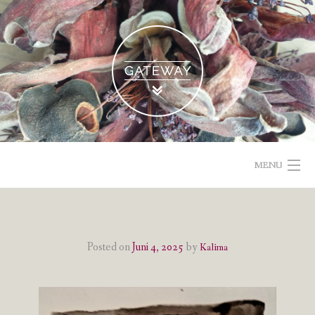
Skip
to
content
MENU
POETISCHE TEXTE & BILDER
IMPRESSUM & DATENSCHUTZ
Posted on
Juni 4, 2025
by
Kalima
VOM GEBLOGDEN