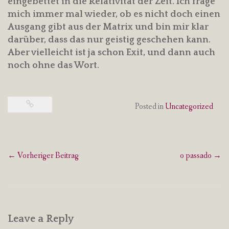
eingebettet in die Relativität der Zeit. Ich frage
mich immer mal wieder, ob es nicht doch einen
Ausgang gibt aus der Matrix und bin mir klar
darüber, dass das nur geistig geschehen kann.
Aber vielleicht ist ja schon Exit, und dann auch
noch ohne das Wort.
Posted in
Uncategorized
Post
←
Vorheriger Beitrag
o passado
→
navigation
Leave a Reply