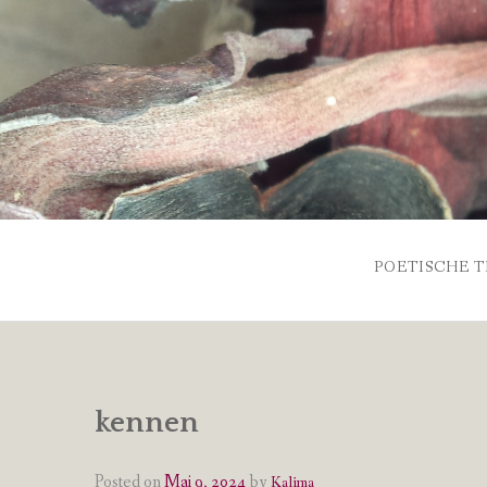
Skip
to
content
POETISCHE T
kennen
Posted on
Mai 9, 2024
by
Kalima