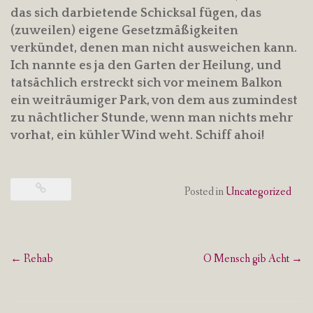
das sich darbietende Schicksal fügen, das
(zuweilen) eigene Gesetzmäßigkeiten
verkündet, denen man nicht ausweichen kann.
Ich nannte es ja den Garten der Heilung, und
tatsächlich erstreckt sich vor meinem Balkon
ein weiträumiger Park, von dem aus zumindest
zu nächtlicher Stunde, wenn man nichts mehr
vorhat, ein kühler Wind weht. Schiff ahoi!
Posted in
Uncategorized
Post
←
Rehab
O Mensch gib Acht
→
navigation