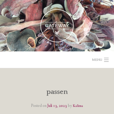
Skip
to
content
MENU
POETISCHE TEXTE & BILDER
IMPRESSUM & DATENSCHUTZ
passen
VOM GEBLOGDEN
Posted on
Juli 13, 2023
by
Kalima