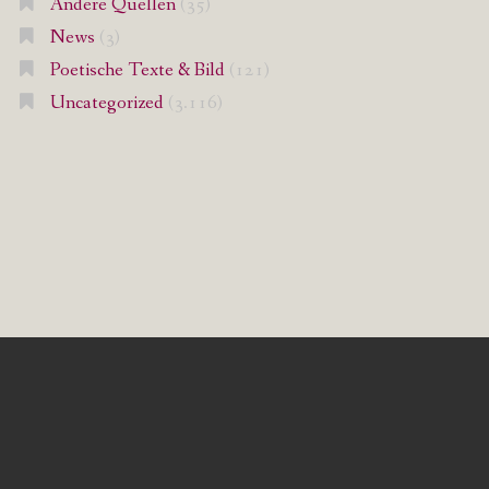
Andere Quellen
(35)
News
(3)
Poetische Texte & Bild
(121)
Uncategorized
(3.116)