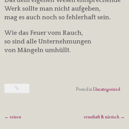
Das dem eigenen Wesen entsprechende
Werk sollte man nicht aufgeben,
mag es auch noch so fehlerhaft sein.
Wie das Feuer vom Rauch,
so sind alle Unternehmungen
von Mängeln umhüllt.
Posted in
Uncategorized
Post
←
reisen
ernsthaft & närrisch
→
navigation