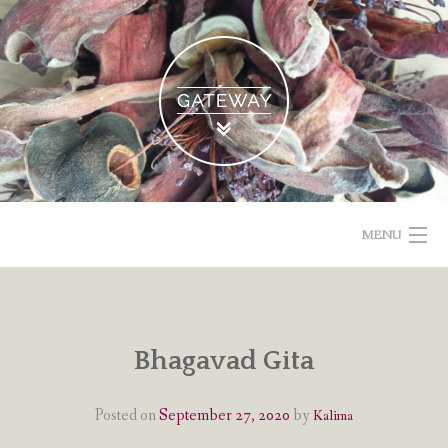
Skip
to
content
MENU
POETISCHE TEXTE & BILDER
IMPRESSUM & DATENSCHUTZ
Bhagavad Gita
VOM GEBLOGDEN
Posted on
September 27, 2020
by
Kalima