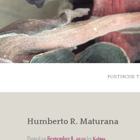
Skip
to
content
POETISCHE T
Humberto R. Maturana
Posted on
September 8, 2019
by
Kalima