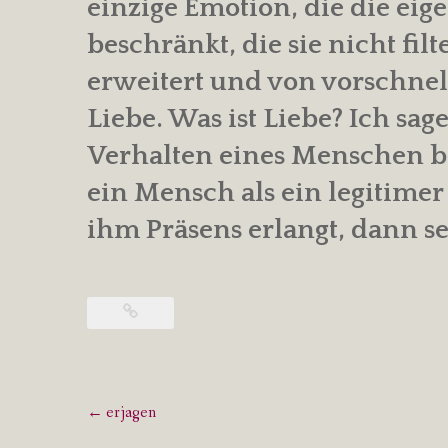
einzige Emotion, die die e
beschränkt, die sie nicht filt
erweitert und von vorschnel
Liebe. Was ist Liebe? Ich sa
Verhalten eines Menschen be
ein Mensch als ein legitimer
ihm Präsens erlangt, dann s
Post
←
erjagen
navigation