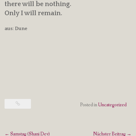
there will be nothing.
Only I will remain.
aus: Dune
Posted in
Uncategorized
Post
←
Samstag (Shani Dev)
Nächster Beitrag
→