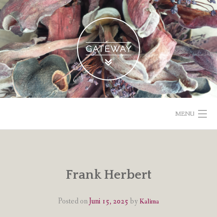
Skip
to
content
MENU
POETISCHE TEXTE & BILDER
IMPRESSUM & DATENSCHUTZ
Frank Herbert
VOM GEBLOGDEN
Posted on
Juni 15, 2025
by
Kalima