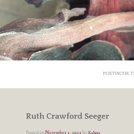
Skip
to
content
POETISCHE T
Ruth Crawford Seeger
Posted on
November 3, 2024
by
Kalima