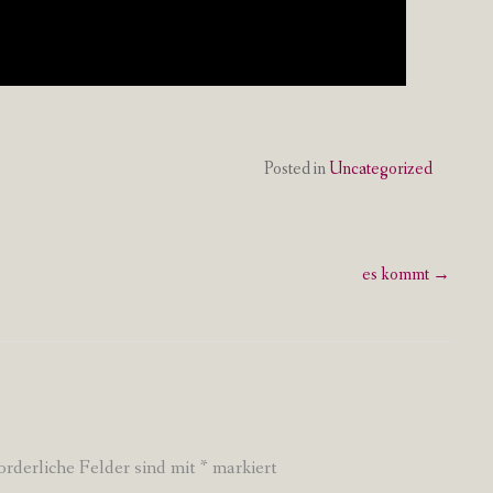
Posted in
Uncategorized
es kommt
→
orderliche Felder sind mit
*
markiert