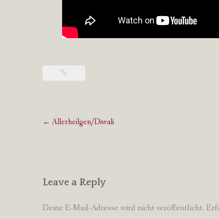
Post
←
Allerheilgen/Diwali
navigation
Leave a Reply
Deine E-Mail-Adresse wird nicht veröffentlicht.
Erf