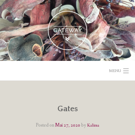
Skip
to
content
MENU
POETISCHE TEXTE & BILDER
IMPRESSUM & DATENSCHUTZ
Gates
VOM GEBLOGDEN
Posted on
Mai 27, 2020
by
Kalima