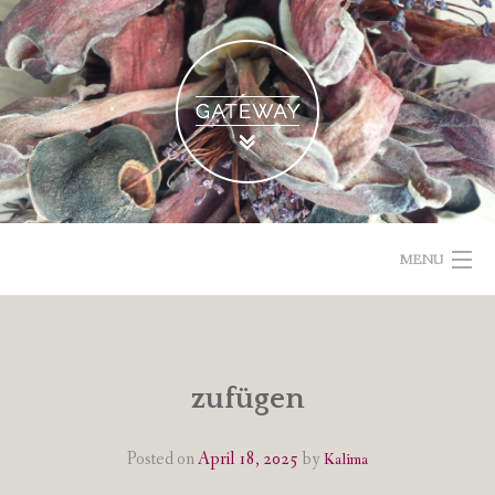
Skip
to
content
MENU
POETISCHE TEXTE & BILDER
IMPRESSUM & DATENSCHUTZ
zufügen
VOM GEBLOGDEN
Posted on
April 18, 2025
by
Kalima