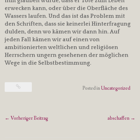
ihm glauben würde, dass er Tote zum Leben
erwecken kann, oder über die Oberfläche des
Wassers laufen. Und das ist das Problem mit
den Schriften, dass sie keinerlei Hinterfragung
dulden, denn wo kämen wir dann hin. Auf
jeden Fall kämen wir auf einen von
ambitionierten weltlichen und religiösen
Herrschern ungern gesehenen der möglichen
Wege in die Selbstbestimmung.
Posted in
Uncategorized
Post
←
Vorheriger Beitrag
abschaffen
→
navigation