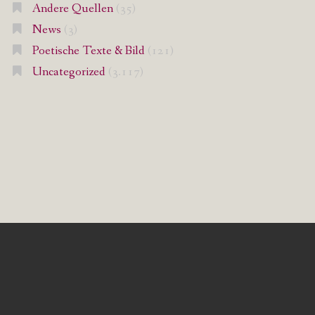
Andere Quellen
(35)
News
(3)
Poetische Texte & Bild
(121)
Uncategorized
(3.117)