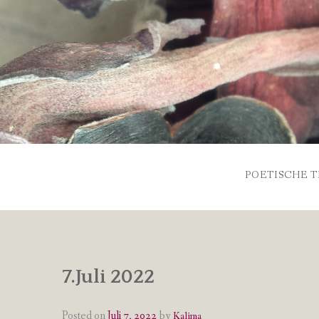
Skip
to
content
POETISCHE T
7.Juli 2022
Posted on
Juli 7, 2022
by
Kalima