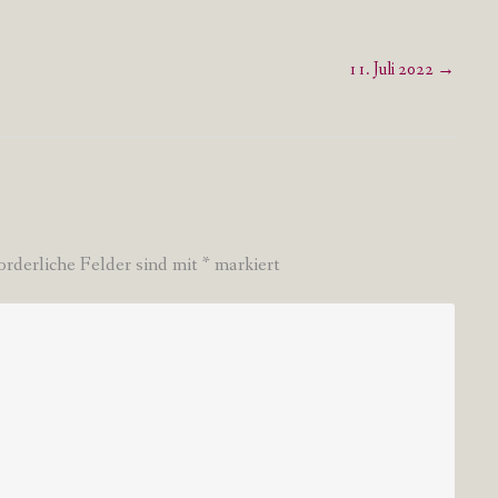
11. Juli 2022
→
orderliche Felder sind mit
*
markiert