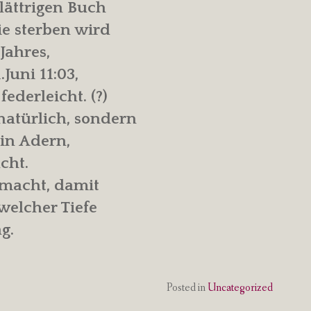
lättrigen Buch
ie sterben wird
Jahres,
uni 11:03,
federleicht. (?)
natürlich, sondern
 in Adern,
cht.
emacht, damit
welcher Tiefe
g.
Posted in
Uncategorized