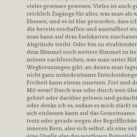
vieles gewisser gewesen. Vieles ist auch
reichlich Zugänge für alles, was man als w
Ebenen, und es ist klar geworden, dass i
die bereits erschaffen und ausstaffiert 
man kann auf dem Eselskarren zuschauen,
Abgründe treibt. Oder hin zu strahlende
dem Himmel noch weitere Himmel zu bewoh
müsste nachforschen, was man unter Höl
Wegkreuzungen gibt, an denen man lager
nicht ganz unbedeutsame Entscheidungen
Freiheit kann einem zusetzen. Frei und 
Mit wem? Durch was oder durch wen üb
gehört oder darüber gelesen und gedacht: J
oder denke ich es, sodass es mich stär
sich einlassen kann auf das Gemeinsame.
trotz oder gerade wegen der Begrifflichkei
inneren Kern, also sich selbst, als eine 
eine Quelle also des wortlosen Potential