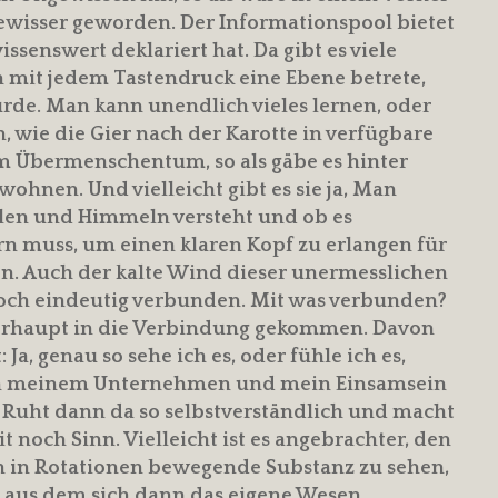
 gewisser geworden. Der Informationspool bietet
issenswert deklariert hat. Da gibt es viele
ch mit jedem Tastendruck eine Ebene betrete,
wurde. Man kann unendlich vieles lernen, oder
 wie die Gier nach der Karotte in verfügbare
m Übermenschentum, so als gäbe es hinter
nen. Und vielleicht gibt es sie ja, Man
len und Himmeln versteht und ob es
n muss, um einen klaren Kopf zu erlangen für
. Auch der kalte Wind dieser unermesslichen
doch eindeutig verbunden. Mit was verbunden?
erhaupt in die Verbindung gekommen. Davon
a, genau so sehe ich es, oder fühle ich es,
kt in meinem Unternehmen und mein Einsamsein
 Ruht dann da so selbstverständlich und macht
t noch Sinn. Vielleicht ist es angebrachter, den
sich in Rotationen bewegende Substanz zu sehen,
s, aus dem sich dann das eigene Wesen