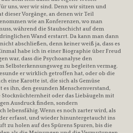
ür uns, wer wir sind. Denn wir sitzen und
t dieser Vorgänge, an denen wir Teil
lgenommen wie an Konferenzen, wo man
 muss, während die Staubschicht auf dem
dringlichen Wand erstarrt. Da kann man dann
cht abschließen, denn keiner weiß ja, dass es
 Einmal habe ich in einer Biographie über Freud
gen war, dass die Psychoanalyse den
 Selbsterkennungsweg zu begleiten vermag.
Gesunde er wirklich getroffen hat, oder ob die
ch eine Karotte ist, die sich als Gemüse
bt es ihn, den gesunden Menschenverstand,
 Stocknüchternheit oder das Liebäugeln mit
tigen Ausdruck finden, sondern
ch lebensfähig. Wenn es noch zarter wird, als
nder erfasst, und wieder hinuntergetaucht ins
ft zu holen auf des Spürens Spuren, bis die
rden als die Meinungen und die Vermutungen.