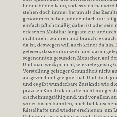
herausbilden kann, sodass sichtbar wird f
stehen doch immer herum als das Resulta
genommen haben, oder einfach nur tei
einfach pflichtmäßig dabei ist oder sein
erlesenen Mobiliar langsam zur undurch
nicht mehr wohnen und braucht es auch ni
da ist, deswegen will auch keiner da hin.
gelesen, dass es ihm wohl mal daran gele
sogenannten gesunden Menschen auf dem
Und man weiß ja nicht, wie viele geistig 
Vorstellung geistiger Gesundheit nicht au
ausgezeichnet geeignet hat. Und doch gi
und es gibt wunderbare Zustände wie die
präzisen Konstrukten, die nicht nur geis
erscheinungsfähig sind, und vor allem au
wir es bisher kannten, noch tief lausche
Rätselhafte und wieder erschienen, um Lu
Geheimnisse sich häufen und stärker we