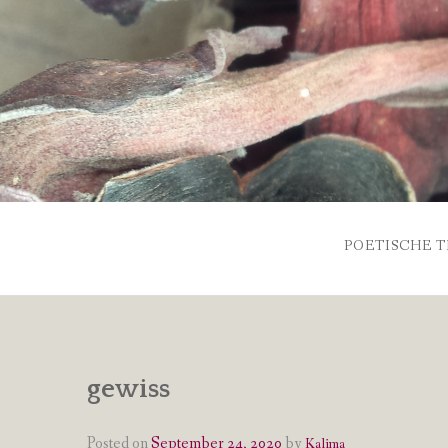
Skip
to
content
POETISCHE T
gewiss
Posted on
September 24, 2020
by
Kalima