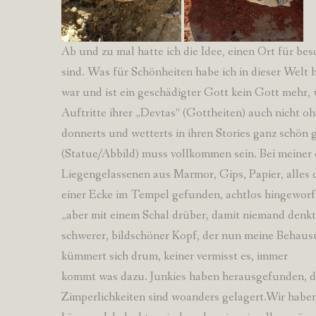
Ab und zu mal hatte ich die Idee, einen Ort für bes
sind. Was für Schönheiten habe ich in dieser Welt
war und ist ein geschädigter Gott kein Gott mehr, w
Auftritte ihrer „Devtas“ (Gottheiten) auch nicht o
donnerts und wetterts in ihren Stories ganz schön
(Statue/Abbild) muss vollkommen sein. Bei meiner 
Liegengelassenen aus Marmor, Gips, Papier, alles d
einer Ecke im Tempel gefunden, achtlos hingeworfe
„aber mit einem Schal drüber, damit niemand denk
schwerer, bildschöner Kopf, der nun meine Behaus
kümmert sich drum, keiner vermisst es, immer
kommt was dazu. Junkies haben herausgefunden, das
Zimperlichkeiten sind woanders gelagert.Wir haben 