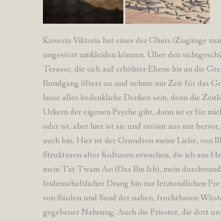
Kaiserin Viktoria hat eines der Ghats (Zugänge zum
ungestört umkleiden können. Über den sichtgeschü
Terasse, die sich auf erhöhter Ebene bis an die Gr
Rundgang öfters an und nehme mir Zeit für das Gef
lasse alles bedenkliche Denken sein, denn die Zei
Urkern der eigenen Psyche gibt, dann ist er für m
oder ist, aber hier ist sie und strömt aus mir hervo
auch bin. Hier ist der Grundton meinr Liebe, von B
Strukturen alter Kulturen erwachen, die ich ans 
mein Tat Twam Asi (Das Bin Ich), mein durchwande
leidenschaftlicher Drang hin zur letztendlichen Fre
von Säulen und Sand der nahen, fruchtbaren Wüste,
gegebener Nahrung. Auch die Priester, die dort un