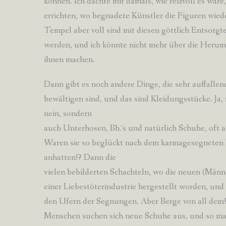
können. Ich dachte mir damals, wie reizvoll es wär
errichten, wo begnadete Künstler die Figuren wied
Tempel aber voll sind mit diesen göttlich Entsorgt
werden, und ich könnte nicht mehr über die Herum
ihnen machen.
Dann gibt es noch andere Dinge, die sehr auffalle
bewältigen sind, und das sind Kleidungsstücke. Ja, 
nein, sondern
auch Unterhosen, Bh.‘s und natürlich Schuhe, oft 
Waren sie so beglückt nach dem karmagesegneten Ba
anhatten!? Dann die
vielen bebilderten Schachteln, wo die neuen (Männ
einer Liebestöterindustrie hergestellt worden, und
den Ufern der Segnungen. Aber Berge von all dem!
Menschen suchen sich neue Schuhe aus, und so m