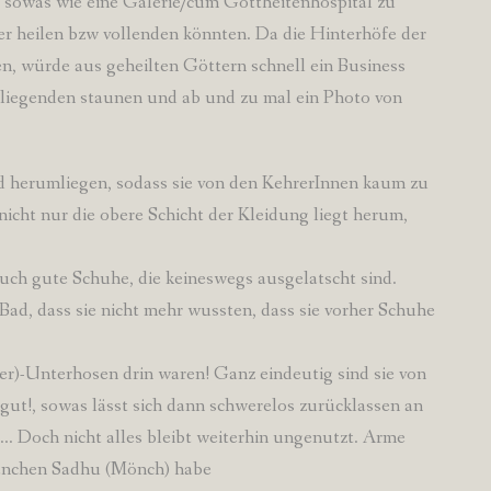
e, sowas wie eine Galerie/cum Gottheitenhospital zu
er heilen bzw vollenden könnten. Da die Hinterhöfe der
en, würde aus geheilten Göttern schnell ein Business
liegenden staunen und ab und zu mal ein Photo von
nd herumliegen, sodass sie von den KehrerInnen kaum zu
nicht nur die obere Schicht der Kleidung liegt herum,
auch gute Schuhe, die keineswegs ausgelatscht sind.
d, dass sie nicht mehr wussten, dass sie vorher Schuhe
er)-Unterhosen drin waren! Ganz eindeutig sind sie von
 gut!, sowas lässt sich dann schwerelos zurücklassen an
… Doch nicht alles bleibt weiterhin ungenutzt. Arme
anchen Sadhu (Mönch) habe