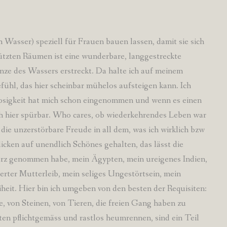
 Wasser) speziell für Frauen bauen lassen, damit sie sich
tzten Räumen ist eine wunderbare, langgestreckte
enze des Wassers erstreckt. Da halte ich auf meinem
ühl, das hier scheinbar mühelos aufsteigen kann. Ich
tlosigkeit hat mich schon eingenommen und wenn es einen
ich hier spürbar. Who cares, ob wiederkehrendes Leben war
r, die unzerstörbare Freude in all dem, was ich wirklich bzw
licken auf unendlich Schönes gehalten, das lässt die
Herz genommen habe, mein Ägypten, mein ureigenes Indien,
rter Mutterleib, mein seliges Ungestörtsein, mein
iheit. Hier bin ich umgeben von den besten der Requisiten:
 von Steinen, von Tieren, die freien Gang haben zu
ten pflichtgemäss und rastlos heumrennen, sind ein Teil