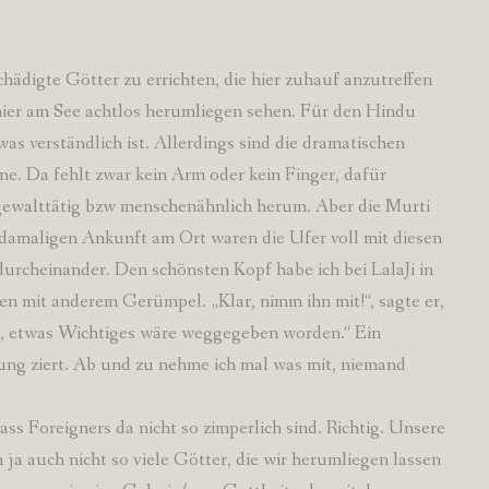
chädigte Götter zu errichten, die hier zuhauf anzutreffen
 hier am See achtlos herumliegen sehen. Für den Hindu
as verständlich ist. Allerdings sind die dramatischen
hne. Da fehlt zwar kein Arm oder kein Finger, dafür
 gewalttätig bzw menschenähnlich herum. Aber die Murti
damaligen Ankunft am Ort waren die Ufer voll mit diesen
urcheinander. Den schönsten Kopf habe ich bei LalaJi in
n mit anderem Gerümpel. „Klar, nimm ihn mit!“, sagte er,
t, etwas Wichtiges wäre weggegeben worden.“ Ein
ung ziert. Ab und zu nehme ich mal was mit, niemand
s Foreigners da nicht so zimperlich sind. Richtig. Unsere
ja auch nicht so viele Götter, die wir herumliegen lassen