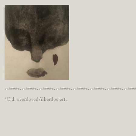
*************************************************************
*O.d: overdosed/überdosiert.