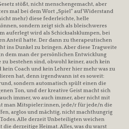
Gesetz stößt, nicht menschengemacht, aber
ers mal bei dem Wort „Spiel“ auf Widerstand
nicht mehr) diese federleichte, helle
können, sondern zeigt sich als bleischweres
m auferlegt wird als Schicksalsklumpen, bei
en Anteil hatte. Der dann zu therapeutischen
ht ins Dunkel zu bringen. Aber diese Tragweite
, in dem man der persönlichen Entwicklung
ie zu bestehen sind, obwohl keiner, auch kein
d kein Coach und kein Lehrer hier mehr was zu
ieren hat, denn irgendwann ist es soweit:
rund, sondern automatisch spült einen die
enen Ton, und der kreative Geist macht sich
 auch immer, wo auch immer, aber nicht mit
 man Mitspieler:innen, jede/r für jede/n die
iffen, arglos und mächtig, nicht machthungrig
 Todes. Alle derzeit Unbeteiligten weichen
t die derzeitige Heimat. Alles, was du warst