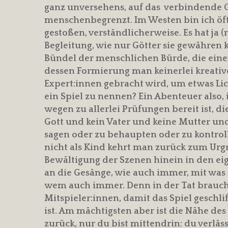
ganz unversehens, auf das verbindende 
menschenbegrenzt. Im Westen bin ich öft
gestoßen, verständlicherweise. Es hat ja (
Begleitung, wie nur Götter sie gewähren 
Bündel der menschlichen Bürde, die eine
dessen Formierung man keinerlei kreativ
Expert:innen gebracht wird, um etwas Lic
ein Spiel zu nennen? Ein Abenteuer also
wegen zu allerlei Prüfungen bereit ist, d
Gott und kein Vater und keine Mutter un
sagen oder zu behaupten oder zu kontroll
nicht als Kind kehrt man zurück zum Urg
Bewältigung der Szenen hinein in den eig
an die Gesänge, wie auch immer, mit was
wem auch immer. Denn in der Tat braucht
Mitspieler:innen, damit das Spiel geschl
ist. Am mächtigsten aber ist die Nähe des
zurück, nur du bist mittendrin: du verläss