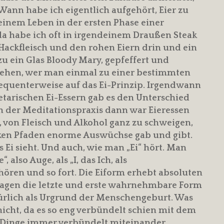
 Wann habe ich eigentlich aufgehört, Eier zu
meinem Leben in der ersten Phase einer
a habe ich oft in irgendeinem Draußen Steak
Hackfleisch und den rohen Eiern drin und ein
zu ein Glas Bloody Mary, gepfeffert und
stehen, wer man einmal zu einer bestimmten
sequenterweise auf das Ei-Prinzip. Irgendwann
getarischen Ei-Essern gab es den Unterschied
n der Meditationspraxis dann war Eieressen
 von Fleisch und Alkohol ganz zu schweigen,
ken Pfaden enorme Auswüchse gab und gibt.
 Ei sieht. Und auch, wie man „Ei“ hört. Man
“, also Auge, als „I, das Ich, als
ören und so fort. Die Eiform erhebt absoluten
sagen die letzte und erste wahrnehmbare Form
türlich als Urgrund der Menschengeburt. Was
nicht, da es so eng verbündelt schien mit dem
en Dinge immer verbündelt miteinander