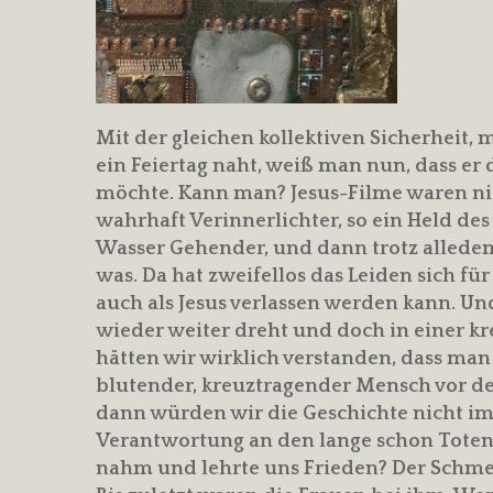
Mit der gleichen kollektiven Sicherheit, 
ein Feiertag naht, weiß man nun, dass e
möchte. Kann man? Jesus-Filme waren nie 
wahrhaft Verinnerlichter, so ein Held des
Wasser Gehender, und dann trotz alledem
was. Da hat zweifellos das Leiden sich fü
auch als Jesus verlassen werden kann. U
wieder weiter dreht und doch in einer k
hätten wir wirklich verstanden, dass man
blutender, kreuztragender Mensch vor de
dann würden wir die Geschichte nicht im
Verantwortung an den lange schon Toten
nahm und lehrte uns Frieden? Der Schmer