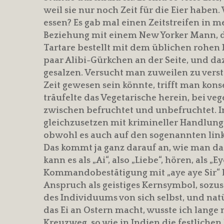
weil sie nur noch Zeit für die Eier haben.
essen? Es gab mal einen Zeitstreifen in 
Beziehung mit einem New Yorker Mann, d
Tartare bestellt mit dem üblichen rohen 
paar Alibi-Gürkchen an der Seite, und da
gesalzen. Versucht man zuweilen zu ver
Zeit gewesen sein könnte, trifft man kon
träufelte das Vegetarische herein, bei ve
zwischen befruchtet und unbefruchtet. I
gleichzusetzen mit krimineller Handlung,
obwohl es auch auf den sogenannten lin
Das kommt ja ganz darauf an, wie man das
kann es als „Ai“, also „Liebe“, hören, als „Eye
Kommandobestätigung mit „aye aye Sir“ h
Anspruch als geistiges Kernsymbol, sozu
des Individuums von sich selbst, und na
das Ei an Ostern macht, wusste ich lange 
Kreuzweg, so wie in Indien die festlich