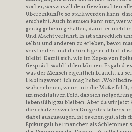
vorher, was aus all dem Gewünschten alle
Übereinkünfte so stark werden kann, da
erscheint. Auch bremsen kann nur, wer we
genug geheim gehalten, damit es nicht in
Und Macht verführt. Es ist schrecklich un
selbst und anderen zu erleben, bevor ma
verstanden und dadurch gelernt hat, dass
bleibt. Damit sich, wie im Kepos von Epi
Gespräch wohlfühlen können. Es gab dies
was der Mensch eigentlich braucht zu sei
Lieblingswort, ich mag lieber „Wohlbefind
wahrnehmen, wenn mir die Muße fehlt, m
im meditativen Feld, das sich notgedru
lebensfähig zu bleiben. Aber da wir jetzt
die schätzenswerten Dinge des Lebens an
dabei auszusaugen, ist es eben gut, sich d
Epikur galt bei manchen als Schlemmer, we