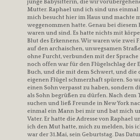
junge Babysitterin, die wir vorübergehen
Mutter. Raphael und ich sind uns einmal 
mich besucht hier im Haus und machte mir
weggenommen hatte. Genau bei diesem Bes
waren und sind. Es hatte nichts mit körp
Blut des Erkennens. Wir waren wie zwei F
auf den archaischen, unwegsamen Straß
ohne Furcht, verbunden mit der Sprache de
noch offen war für den Flügelschlag der
Buch, und die mit dem Schwert, und die 
eigenen Flügel schmerzhaft spüren. So war
einen Sohn verpasst zu haben, sondern di
als Sohn begrüßen zu dürfen. Nach dem To
suchen und ließ Freunde in New York nach
einmal ein Mann bei mir und bat mich um
Vater. Er hatte die Adresse von Raphael un
ich den Mut hatte, mich zu melden, bis ic
war der 31.Mai, sein Geburtstag. Das Da