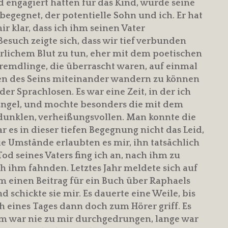
d engagiert hatten für das Kind, wurde seine
begegnet, der potentielle Sohn und ich. Er hat
 klar, dass ich ihm seinen Vater
uch zeigte sich, dass wir tief verbunden
erlichem Blut zu tun, eher mit dem poetischen
remdlinge, die überrascht waren, auf einmal
en des Seins miteinander wandern zu können
r Sprachlosen. Es war eine Zeit, in der ich
 Engel, und mochte besonders die mit dem
dunklen, verheißungsvollen. Man konnte die
 es in dieser tiefen Begegnung nicht das Leid,
e Umstände erlaubten es mir, ihn tatsächlich
d seines Vaters fing ich an, nach ihm zu
 ihm fahnden. Letztes Jahr meldete sich auf
 einen Beitrag für ein Buch über Raphaels
d schickte sie mir. Es dauerte eine Weile, bis
h eines Tages dann doch zum Hörer griff. Es
tum war nie zu mir durchgedrungen, lange war