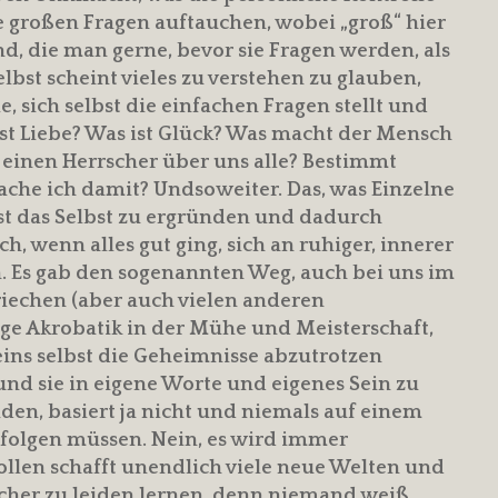
ie großen Fragen auftauchen, wobei „groß“ hier
nd, die man gerne, bevor sie Fragen werden, als
elbst scheint vieles zu verstehen zu glauben,
e, sich selbst die einfachen Fragen stellt und
ist Liebe? Was ist Glück? Was macht der Mensch
s einen Herrscher über uns alle? Bestimmt
che ich damit? Undsoweiter. Das, was Einzelne
bst das Selbst zu ergründen und dadurch
, wenn alles gut ging, sich an ruhiger, innerer
. Es gab den sogenannten Weg, auch bei uns im
riechen (aber auch vielen anderen
tige Akrobatik in der Mühe und Meisterschaft,
ns selbst die Geheimnisse abzutrotzen
 und sie in eigene Worte und eigenes Sein zu
nden, basiert ja nicht und niemals auf einem
folgen müssen. Nein, es wird immer
llen schafft unendlich viele neue Welten und
cher zu leiden lernen, denn niemand weiß