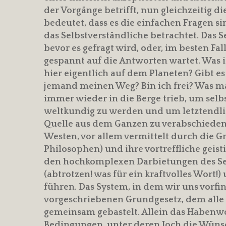
der Vorgänge betrifft, nun gleichzeitig d
bedeutet, dass es die einfachen Fragen si
das Selbstverständliche betrachtet. Das S
bevor es gefragt wird, oder, im besten Fall
gespannt auf die Antworten wartet. Was 
hier eigentlich auf dem Planeten? Gibt e
jemand meinen Weg? Bin ich frei? Was ma
immer wieder in die Berge trieb, um sel
weltkundig zu werden und um letztendlich
Quelle aus dem Ganzen zu verabschieden
Westen, vor allem vermittelt durch die G
Philosophen) und ihre vortreffliche geis
den hochkomplexen Darbietungen des Sei
(abtrotzen! was für ein kraftvolles Wort!)
führen. Das System, in dem wir uns vorfi
vorgeschriebenen Grundgesetz, dem alle 
gemeinsam gebastelt. Allein das Habenwo
Bedingungen, unter deren Joch die Wüns