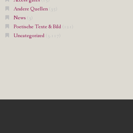
Access gates
(15)
Andere Quellen
(35)
News
(3)
Poetische Texte & Bild
(121)
Uncategorized
(3.117)