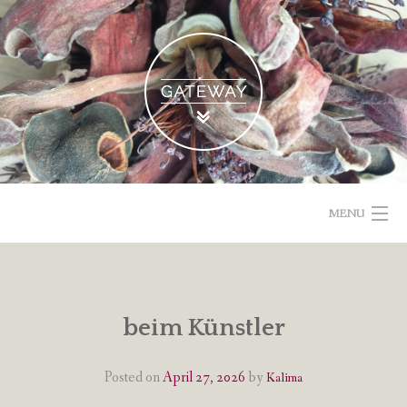
Skip
to
content
MENU
POETISCHE TEXTE & BILDER
IMPRESSUM & DATENSCHUTZ
beim Künstler
VOM GEBLOGDEN
Posted on
April 27, 2026
by
Kalima