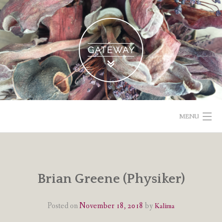
Skip
to
content
MENU
POETISCHE TEXTE & BILDER
IMPRESSUM & DATENSCHUTZ
Brian Greene (Physiker)
VOM GEBLOGDEN
Posted on
November 18, 2018
by
Kalima