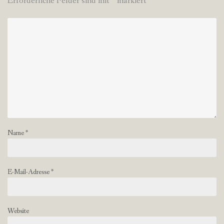
Erforderliche Felder sind mit
*
markiert
Name
*
E-Mail-Adresse
*
Website