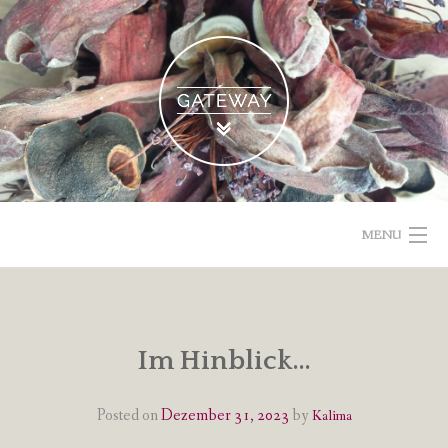
Skip
to
content
MENU
POETISCHE TEXTE & BILDER
IMPRESSUM & DATENSCHUTZ
Im Hinblick…
VOM GEBLOGDEN
Posted on
Dezember 31, 2023
by
Kalima