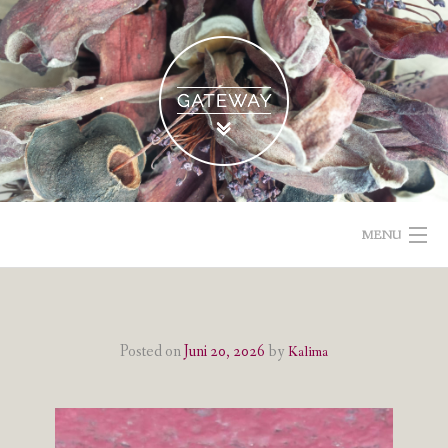
Skip
to
content
MENU
POETISCHE TEXTE & BILDER
IMPRESSUM & DATENSCHUTZ
Posted on
Juni 20, 2026
by
Kalima
VOM GEBLOGDEN