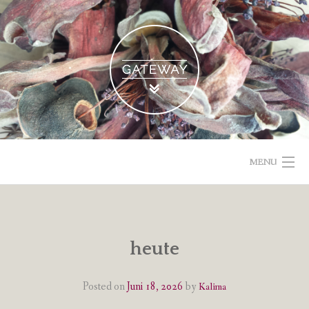
Skip
to
content
MENU
POETISCHE TEXTE & BILDER
IMPRESSUM & DATENSCHUTZ
heute
VOM GEBLOGDEN
Posted on
Juni 18, 2026
by
Kalima