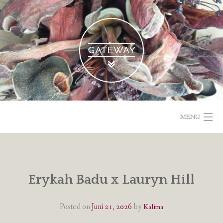
Skip
to
content
MENU
POETISCHE TEXTE & BILDER
IMPRESSUM & DATENSCHUTZ
Erykah Badu x Lauryn Hill
VOM GEBLOGDEN
Posted on
Juni 21, 2026
by
Kalima