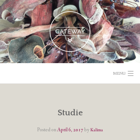
Skip
to
content
MENU
POETISCHE TEXTE & BILDER
IMPRESSUM & DATENSCHUTZ
Studie
VOM GEBLOGDEN
Posted on
April 6, 2017
by
Kalima