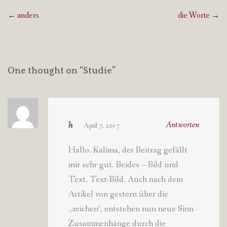
Post
←
anders
die Worte
→
navigation
One thought on “
Studie
”
h
Antworten
April 7, 2017
Hallo. Kalima, der Beitrag gefällt
mir sehr gut. Beides – Bild und
Text. Text-Bild. Auch nach dem
Artikel von gestern über die
„zeichen“, entstehen nun neue Sinn -
Zusammenhänge durch die