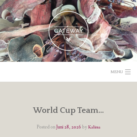
Skip
to
content
MENU
POETISCHE TEXTE & BILDER
IMPRESSUM & DATENSCHUTZ
World Cup Team…
VOM GEBLOGDEN
Posted on
Juni 28, 2026
by
Kalima