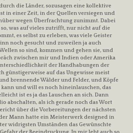
durch die Länder, sozusagen eine kollektive
st in einer Zeit, in der Quellen versiegen und
genüber wegen Überfrachtung zunimmt. Dabei
 was auf vieles zutrifft, nur nicht auf die
t, es selbst zu erleben, was viele Geister
Sinn noch gesucht und zuweilen ja auch
Wellen so sind, kommen und gehen sie, und
spräch zwischen mir und Indien oder Amerika
 Unterschiedlichkeit der Handhabungen der
h günstigerweise auf das Ungewisse meist
n und brennende Wälder und Felder, und Köpfe
 kann und will es noch hineinlauschen, das
lleicht ist es ja das Lauschen an sich. Dann
io abschalten, als ich gerade noch das Wort
 Bericht über die Vorbereitungen der nächsten
nder Mann hatte ein Meisterwerk designed in
nter widrigsten Umständen das Gewünschte
e Gefahr der Beeindruckung. In mir lebt auch so