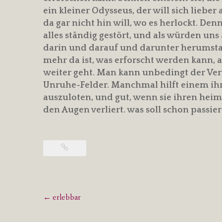
ein kleiner Odysseus, der will sich liebe
da gar nicht hin will, wo es herlockt. Den
alles ständig gestört, und als würden un
darin und darauf und darunter herumstap
mehr da ist, was erforscht werden kann, a
weiter geht. Man kann unbedingt der Ver
Unruhe-Felder. Manchmal hilft einem ihr 
auszuloten, und gut, wenn sie ihren hei
den Augen verliert. was soll schon passie
Post
←
erlebbar
navigation