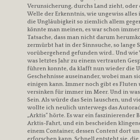
Verunsicherung, durchs Land zieht, oder 
Welle der Erkenntnis, wie ungewiss alles i
die Ungläubigkeit so ziemlich allem ge
könnte man meinen, es war schon immer so,
Tatsache, dass man nicht darum herumkomm
zermürbt hat in der Sinnsuche, so lange 
vorübergehend gefunden wird.. Und wie 
was letztes Jahr zu einem vertrauten Ge
führen konnte, da klafft nun wieder die
Geschehnisse auseinander, wobei man sic
einigen kann. Immer noch gibt es Flute
versinken für immer im Meer. Und in was
Sein. Als würde das Sein lauschen, und vie
wollte ich neulich unterwegs das Autorad
„Arktis“ hörte. Es war ein faszinierender
Arktis-Fahrt, und ein bescheiden klinge
einem Container, dessen Content dort u
erforschen kann. Schnell entsteht sie, di