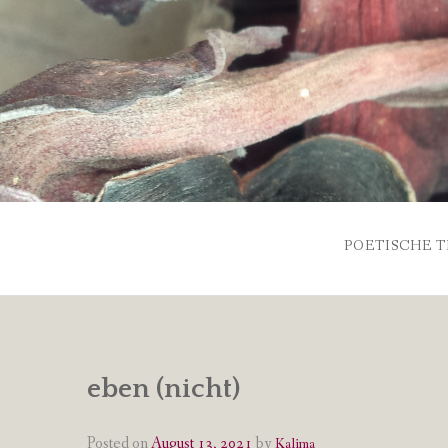
Skip
to
content
POETISCHE T
eben (nicht)
Posted on
August 13, 2021
by
Kalima