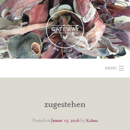
Skip
to
content
MENU
POETISCHE TEXTE & BILDER
IMPRESSUM & DATENSCHUTZ
zugestehen
VOM GEBLOGDEN
Posted on
Januar 15, 2026
by
Kalima