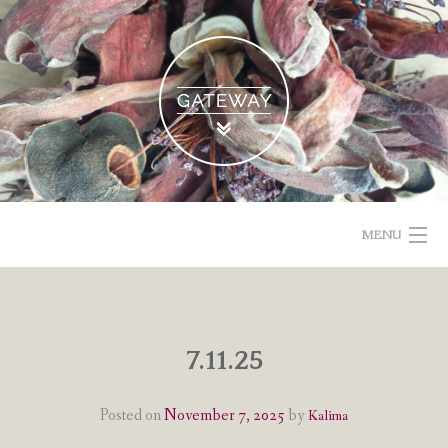
Skip
to
content
MENU
POETISCHE TEXTE & BILDER
IMPRESSUM & DATENSCHUTZ
7.11.25
VOM GEBLOGDEN
Posted on
November 7, 2025
by
Kalima