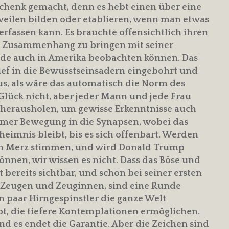
chenk gemacht, denn es hebt einen über eine
eilen bilden oder etablieren, wenn man etwas
erfassen kann. Es brauchte offensichtlich ihren
en Zusammenhang zu bringen mit seiner
rade auch in Amerika beobachten können. Das
ief in die Bewusstseinsadern eingebohrt und
us, als wäre das automatisch die Norm des
lück nicht, aber jeder Mann und jede Frau
 herausholen, um gewisse Erkenntnisse auch
mmer Bewegung in die Synapsen, wobei das
imnis bleibt, bis es sich offenbart. Werden
ich Merz stimmen, und wird Donald Trump
nnen, wir wissen es nicht. Dass das Böse und
t bereits sichtbar, und schon bei seiner ersten
ie Zeugen und Zeuginnen, sind eine Runde
ein paar Hirngespinstler die ganze Welt
ibt, die tiefere Kontemplationen ermöglichen.
d es endet die Garantie. Aber die Zeichen sind