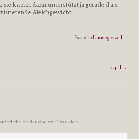
 sie k a n n, dann unterstützt ja gerade d a s
existierende Gleichgewicht.
Posted in
Uncategorized
stupid
→
orderliche Felder sind mit
*
markiert