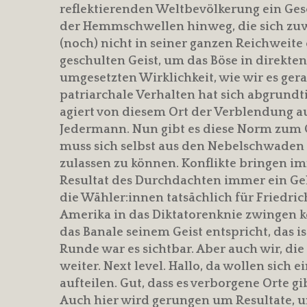
reflektierenden Weltbevölkerung ein Ges
der Hemmschwellen hinweg, die sich zuw
(noch) nicht in seiner ganzen Reichweite 
geschulten Geist, um das Böse in direkt
umgesetzten Wirklichkeit, wie wir es ge
patriarchale Verhalten hat sich abgrundt
agiert von diesem Ort der Verblendung a
Jedermann. Nun gibt es diese Norm zum G
muss sich selbst aus den Nebelschwaden
zulassen zu können. Konflikte bringen i
Resultat des Durchdachten immer ein Gehe
die Wähler:innen tatsächlich für Friedr
Amerika in das Diktatorenknie zwingen kö
das Banale seinem Geist entspricht, das is
Runde war es sichtbar. Aber auch wir, d
weiter. Next level. Hallo, da wollen sich 
aufteilen. Gut, dass es verborgene Orte g
Auch hier wird gerungen um Resultate, un