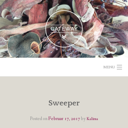
Skip
to
content
MENU
POETISCHE TEXTE & BILDER
IMPRESSUM & DATENSCHUTZ
Sweeper
VOM GEBLOGDEN
Posted on
Februar 17, 2017
by
Kalima