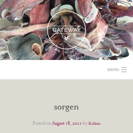
Skip
to
content
MENU
POETISCHE TEXTE & BILDER
IMPRESSUM & DATENSCHUTZ
sorgen
VOM GEBLOGDEN
Posted on
August 18, 2021
by
Kalima