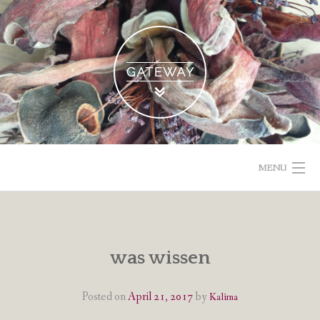
Skip
to
content
MENU
POETISCHE TEXTE & BILDER
IMPRESSUM & DATENSCHUTZ
was wissen
VOM GEBLOGDEN
Posted on
April 21, 2017
by
Kalima