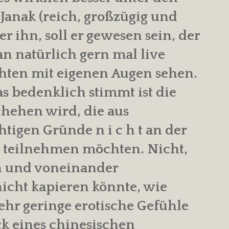
Janak (reich, großzügig und
er ihn, soll er gewesen sein, der
n natürlich gern mal live
hten mit eigenen Augen sehen.
 bedenklich stimmt ist die
chehen wird, die aus
tigen Gründe n i c h t an der
it teilnehmen möchten. Nicht,
en und voneinander
cht kapieren könnte, wie
ehr geringe erotische Gefühle
k eines chinesischen