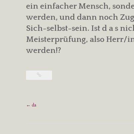
ein einfacher Mensch, sond
werden, und dann noch Zug
Sich-selbst-sein. Ist d a s ni
Meisterprüfung, also Herr/i
werden!?
Post
←
da
navigation