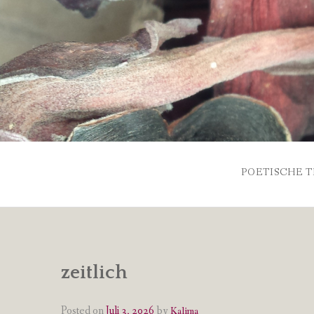
Skip
to
content
POETISCHE T
zeitlich
Posted on
Juli 3, 2026
by
Kalima