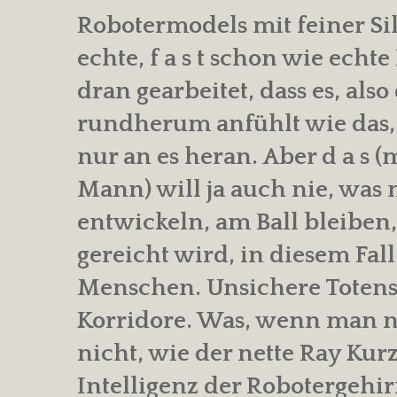
Robotermodels mit feiner Si
echte, f a s t schon wie echt
dran gearbeitet, dass es, also
rundherum anfühlt wie das,
nur an es heran. Aber d a s (
Mann) will ja auch nie, was 
entwickeln, am Ball bleiben,
gereicht wird, in diesem Fall
Menschen. Unsichere Totens
Korridore. Was, wenn man ni
nicht, wie der nette Ray Kur
Intelligenz der Robotergehi