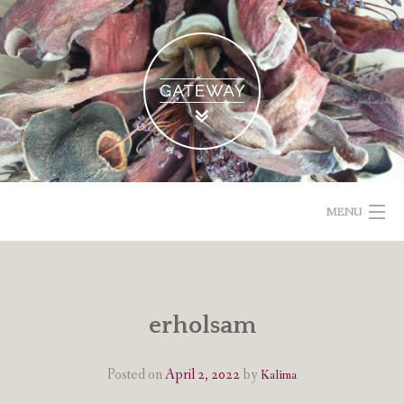
Skip
to
content
MENU
POETISCHE TEXTE & BILDER
IMPRESSUM & DATENSCHUTZ
erholsam
VOM GEBLOGDEN
Posted on
April 2, 2022
by
Kalima