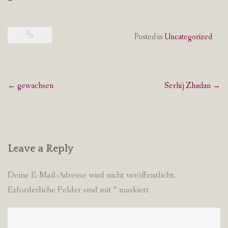
Posted in
Uncategorized
Post
←
gewachsen
Serhij Zhadan
→
navigation
Leave a Reply
Deine E-Mail-Adresse wird nicht veröffentlicht.
Erforderliche Felder sind mit
*
markiert