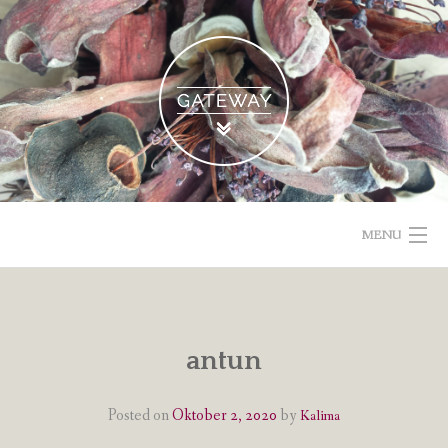
Skip
to
content
MENU
POETISCHE TEXTE & BILDER
IMPRESSUM & DATENSCHUTZ
antun
VOM GEBLOGDEN
Posted on
Oktober 2, 2020
by
Kalima