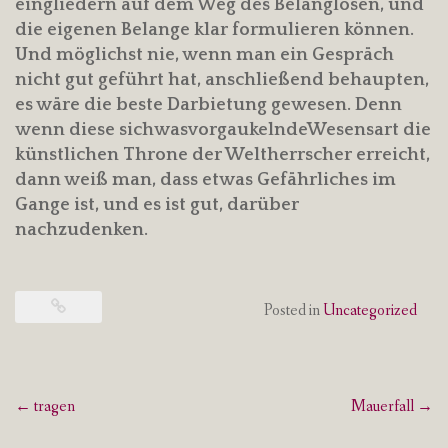
eingliedern auf dem Weg des Belanglosen, und
die eigenen Belange klar formulieren können.
Und möglichst nie, wenn man ein Gespräch
nicht gut geführt hat, anschließend behaupten,
es wäre die beste Darbietung gewesen. Denn
wenn diese sichwasvorgaukelndeWesensart die
künstlichen Throne der Weltherrscher erreicht,
dann weiß man, dass etwas Gefährliches im
Gange ist, und es ist gut, darüber
nachzudenken.
Posted in
Uncategorized
Post
←
tragen
Mauerfall
→
navigation