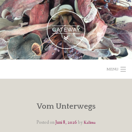
Skip
to
content
MENU
POETISCHE TEXTE & BILDER
IMPRESSUM & DATENSCHUTZ
Vom Unterwegs
VOM GEBLOGDEN
Posted on
Juni 8, 2026
by
Kalima