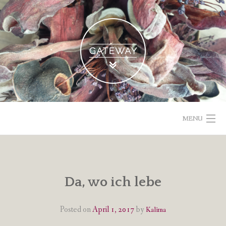
Skip
to
content
MENU
POETISCHE TEXTE & BILDER
IMPRESSUM & DATENSCHUTZ
Da, wo ich lebe
VOM GEBLOGDEN
Posted on
April 1, 2017
by
Kalima