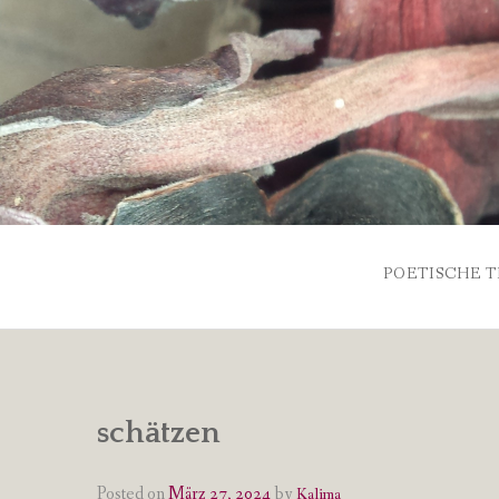
Skip
to
content
POETISCHE T
schätzen
Posted on
März 27, 2024
by
Kalima