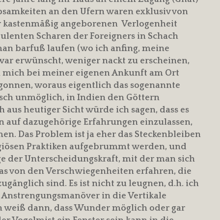
ebsamkeiten an den Ufern waren exklusiv von
r kastenmäßig angeborenen Verlogenheit
bulenten Scharen der Foreigners in Schach
an barfuß laufen (wo ich anfing, meine
ar erwünscht, weniger nackt zu erscheinen,
ich mich bei meiner eigenen Ankunft am Ort
egonnen, woraus eigentlich das sogenannte
tisch unmöglich, in Indien den Göttern
 aus heutiger Sicht würde ich sagen, dass es
gen auf dazugehörige Erfahrungen einzulassen,
en. Das Problem ist ja eher das Steckenbleiben
eligiösen Praktiken aufgebrummt werden, und
nge der Unterscheidungskraft, mit der man sich
s von den Verschwiegenheiten erfahren, die
gänglich sind. Es ist nicht zu leugnen, d.h. ich
e Anstrengungsmanöver in die Vertikale
n weiß dann, dass Wunder möglich oder gar