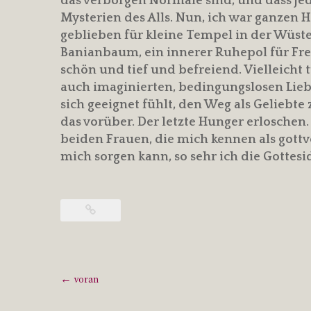
das verborgen Normale sind, und dass jed
Mysterien des Alls. Nun, ich war ganzen H
geblieben für kleine Tempel in der Wüst
Banianbaum, ein innerer Ruhepol für Fre
schön und tief und befreiend. Vielleicht t
auch imaginierten, bedingungslosen Liebe
sich geeignet fühlt, den Weg als Geliebte
das vorüber. Der letzte Hunger erloschen.
beiden Frauen, die mich kennen als gottv
mich sorgen kann, so sehr ich die Gottesi
Post
←
voran
navigation