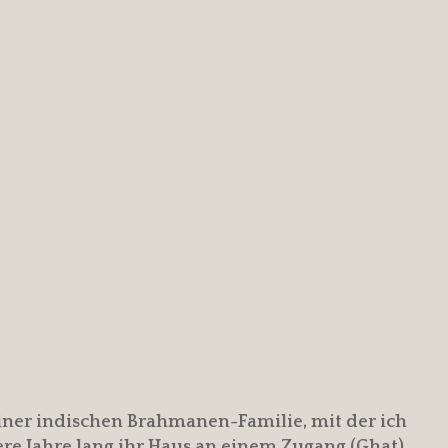
iner indischen Brahmanen-Familie, mit der ich
re Jahre lang ihr Haus an einem Zugang (Ghat)