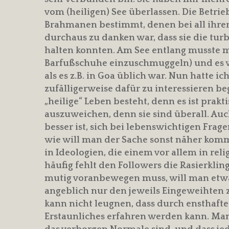
vom (heiligen) See überlassen. Die Betri
Brahmanen bestimmt, denen bei all ihre
durchaus zu danken war, dass sie die tur
halten konnten. Am See entlang musste m
Barfußschuhe einzuschmuggeln) und es w
als es z.B. in Goa üblich war. Nun hatte 
zufälligerweise dafür zu interessieren b
„heilige“ Leben besteht, denn es ist prak
auszuweichen, denn sie sind überall. Auch
besser ist, sich bei lebenswichtigen Fra
wie will man der Sache sonst näher komm
in Ideologien, die einem vor allem in r
häufig fehlt den Followers die Rasierkli
mutig voranbewegen muss, will man etwa
angeblich nur den jeweils Eingeweihten zu
kann nicht leugnen, dass durch ensthaft
Erstaunliches erfahren werden kann. Ma