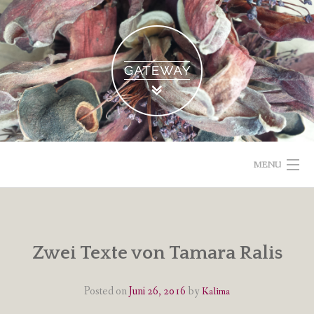
Skip
to
content
MENU
POETISCHE TEXTE & BILDER
IMPRESSUM & DATENSCHUTZ
Zwei Texte von Tamara Ralis
VOM GEBLOGDEN
Posted on
Juni 26, 2016
by
Kalima