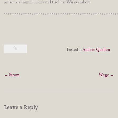
an seiner immer wieder aktuellen Wirksamkeit.
*************************************************************
Posted in
Andere Quellen
Post
←
Strom
Wege
→
navigation
Leave a Reply