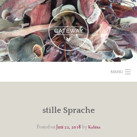
Skip
to
content
MENU
POETISCHE TEXTE & BILDER
IMPRESSUM & DATENSCHUTZ
stille Sprache
VOM GEBLOGDEN
Posted on
Juni 22, 2018
by
Kalima