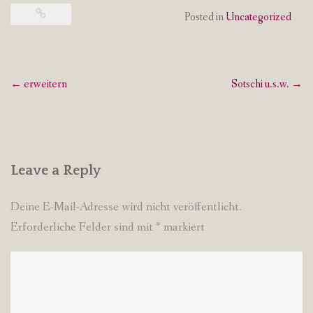
Posted in
Uncategorized
Post
←
erweitern
Sotschi u.s.w.
→
navigation
Leave a Reply
Deine E-Mail-Adresse wird nicht veröffentlicht.
Erforderliche Felder sind mit
*
markiert