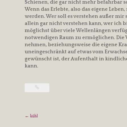
Schienen, die gar nicht mehr befahrbar s
Wenn das Erlebte, also das eigene Leben, 
werden. Wer soll es verstehen außer mir se
allein gar nicht verstehen kann, wer ich 
möglichst über viele Wellenlängen verfüg
notwendigen Raum zu ermöglichen. Die We
nehmen, beziehungsweise die eigene Kra
uneingeschränkt auf etwas vom Erwachse
gewünscht ist, der Aufenthalt in kindli
kann.
Post
←
kühl
navigation