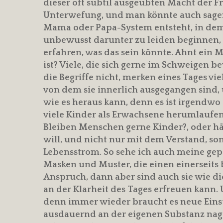
dieser oft subtil ausgeübten Macht der 
Unterwefung, und man könnte auch sagen,
Mama oder Papa-System entsteht, in dem 
unbewusst darunter zu leiden beginnen, da
erfahren, was das sein könnte. Ahnt ein M
ist? Viele, die sich gerne im Schweigen
die Begriffe nicht, merken eines Tages vie
von dem sie innerlich ausgegangen sind, 
wie es heraus kann, denn es ist irgendwo
viele Kinder als Erwachsene herumlaufen
Bleiben Menschen gerne Kinder?, oder hä
will, und nicht nur mit dem Verstand, s
Lebensstrom. So sehe ich auch meine gep
Masken und Muster, die einen einerseits
Anspruch, dann aber sind auch sie wie d
an der Klarheit des Tages erfreuen kann. 
denn immer wieder braucht es neue Einste
ausdauernd an der eigenen Substanz nagt