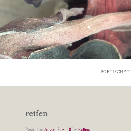
Skip
to
content
POETISCHE T
reifen
Posted on
August 8, 2018
by
Kalima